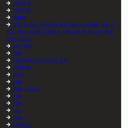
게임규칙
게임전략
겜블링
결제 시스템: 안전하고 빠른 결제 시스템을 갖춘 카
지노 우선 고려과 관련있는 카테고리 중 하나는 "페이
먼트" 입니다
경마 게임
경제
관련 카테고리: 온라인 도박
규제변화
글쓰기
금융
금융 – 장단점
기술
기준
뉴스
도박
라이센스