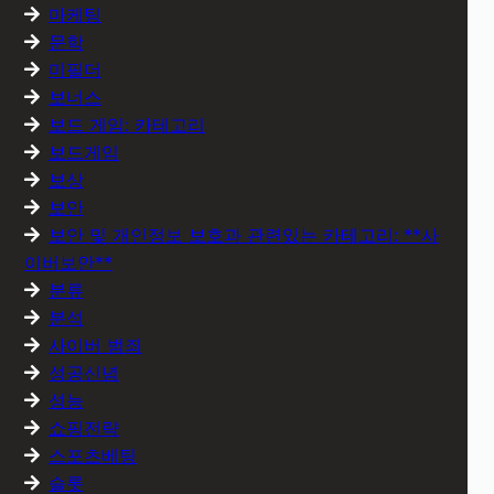
마케팅
문학
미필더
보너스
보드 게임: 카테고리
보드게임
보상
보안
보안 및 개인정보 보호과 관련있는 카테고리: **사
이버보안**
분류
분석
사이버 범죄
성공신념
성능
쇼핑전략
스포츠베팅
슬롯