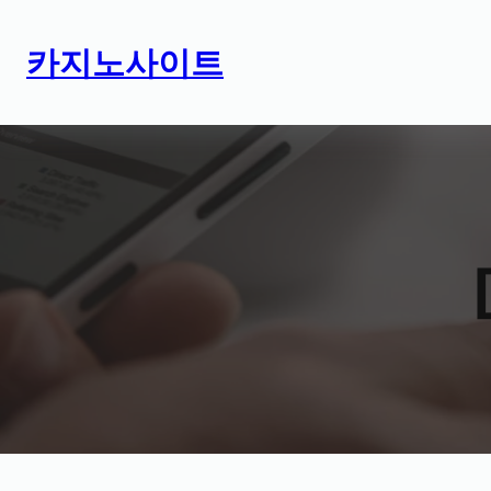
콘
텐
카지노사이트
츠
로
바
로
가
기