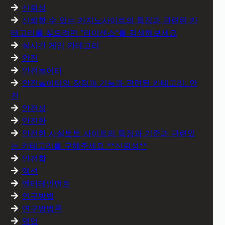
신뢰성
신뢰할 수 있는 카지노사이트의 특징과 관련된 카
테고리를 찾으려면 "라이센스"를 검색해보세요
실시간 게임 카테고리
안전
안전놀이터
안전놀이터의 장점과 기능과 관련된 카테고리: 안
전
안전성
안전한
안전한 사설토토 사이트의 특징과 기준과 관련있
는 카테고리를 구해주세요 **신뢰성**
안전함
액션
엔터테인먼트
연구방법
연구방법론
영업