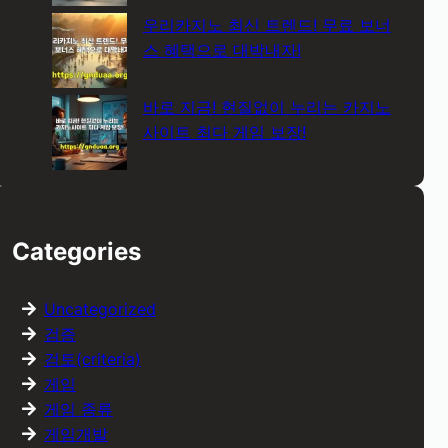
우리카지노 최신 트렌드! 무료 보너
스 혜택으로 대박내자!
바로 지금! 현질없이 누리는 카지노
사이트 최다 게임 보장!
Categories
Uncategorized
검증
검토(criteria)
게임
게임 종류
게임개발