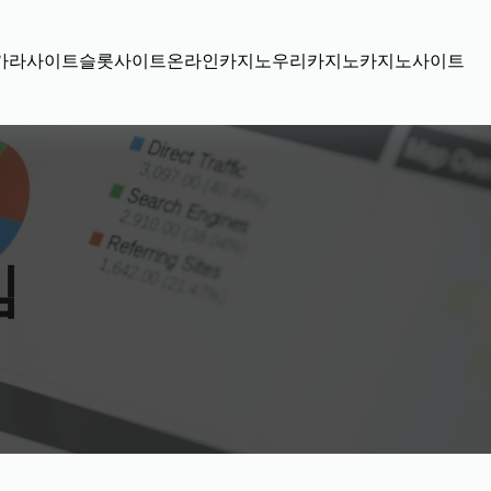
카라사이트
슬롯사이트
온라인카지노
우리카지노
카지노사이트
임