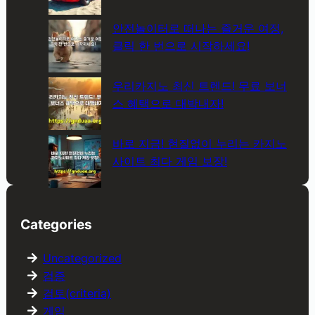
안전놀이터로 떠나는 즐거운 여정,
클릭 한 번으로 시작하세요!
우리카지노 최신 트렌드! 무료 보너
스 혜택으로 대박내자!
바로 지금! 현질없이 누리는 카지노
사이트 최다 게임 보장!
Categories
Uncategorized
검증
검토(criteria)
게임