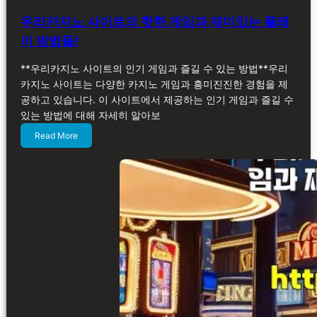
우리카지노 사이트의 핫한 게임과 재미있는 플레
이 방법들!
**우리카지노 사이트의 인기 게임과 즐길 수 있는 방법**우리
카지노 사이트는 다양한 카지노 게임과 흥미진진한 경험을 제
공하고 있습니다. 이 사이트에서 제공하는 인기 게임과 즐길 수
있는 방법에 대해 자세히 알아보
Read More