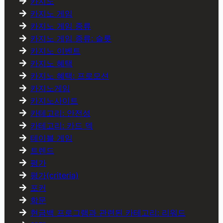
카지노
카지노 게임
카지노 게임 종류
카지노 게임 종류: 슬롯
카지노 이벤트
카지노 혜택
카지노 혜택: 프로모션
카지노게임
카지노사이트
카테고리: 안전성
카테고리: 카드 덱
테이블 게임
트렌드
평가
평가(criteria)
포커
학문
현금백 프로그램과 관련된 카테고리: 리워드