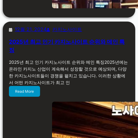
12월 21, 2024
카지노사이트
2025년 최고 인기 카지노사이트 순위와 메인 특
징
2025년 최고 인기 카지노사이트 순위와 메인 특징2025년에는
온라인 카지노 산업이 계속해서 성장할 것으로 예상되며, 다양
한 카지노사이트들이 경쟁을 펼치고 있습니다. 이러한 상황에
서 어떤 카지노사이트가 최고 인
Read More