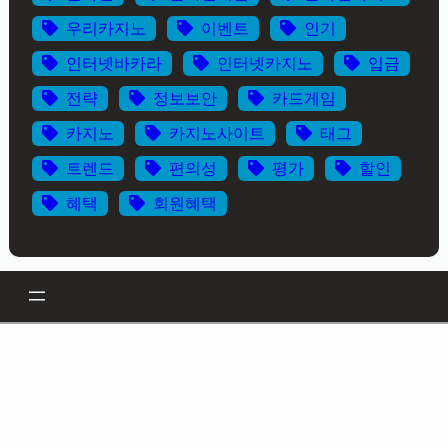
우리카지노
이벤트
인기
인터넷바카라
인터넷카지노
입금
전략
정보보안
카드게임
카지노
카지노사이트
태그
트렌드
편의성
평가
할인
혜택
회원혜택