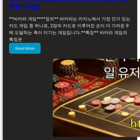
추천 사이트!
**바카라 게임****정의** 바카라는 카지노에서 가장 인기 있는
카드 게임 중 하나로, 2장의 카드로 이루어진 손이 더 가까운 9
에 도달하는 측이 이기는 게임입니다.**특징** 바카라 게임의
특징은
Read More