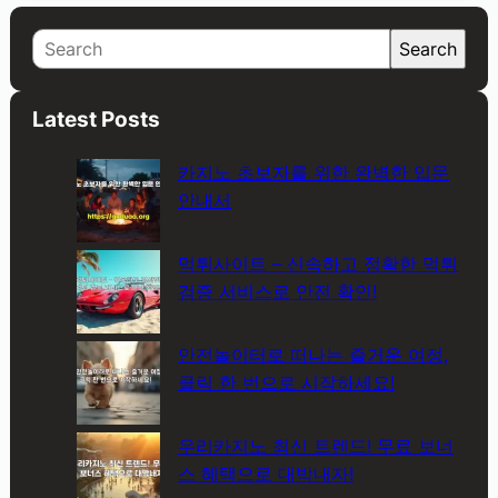
S
Search
e
a
Latest Posts
r
c
카지노 초보자를 위한 완벽한 입문
h
안내서
먹튀사이트 – 신속하고 정확한 먹튀
검증 서비스로 안전 확인!
안전놀이터로 떠나는 즐거운 여정,
클릭 한 번으로 시작하세요!
우리카지노 최신 트렌드! 무료 보너
스 혜택으로 대박내자!