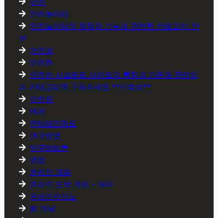
안전
안전놀이터
안전놀이터의 장점과 기능과 관련된 카테고리: 안
전
안전성
안전한
안전한 사설토토 사이트의 특징과 기준과 관련있
는 카테고리를 구해주세요 **신뢰성**
안전함
액션
엔터테인먼트
연구방법
연구방법론
영업
온라인 게임
온라인 도박 게임 – 재미
온라인카지노
웹 개발