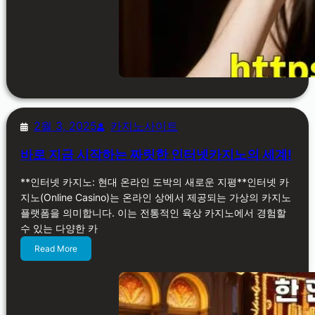
2월 3, 2025
카지노사이트
바로 지금 시작하는 짜릿한 인터넷카지노의 세계!
**인터넷 카지노: 현대 온라인 도박의 새로운 지평**인터넷 카
지노(Online Casino)는 온라인 상에서 제공되는 가상의 카지노
플랫폼을 의미합니다. 이는 전통적인 육상 카지노에서 경험할
수 있는 다양한 카
Read More