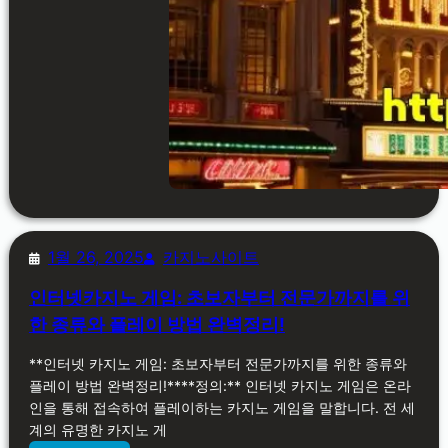
1월 26, 2025
카지노사이트
인터넷카지노 게임: 초보자부터 전문가까지를 위
한 종류와 플레이 방법 완벽정리!
**인터넷 카지노 게임: 초보자부터 전문가까지를 위한 종류와
플레이 방법 완벽정리!****정의:** 인터넷 카지노 게임은 온라
인을 통해 접속하여 플레이하는 카지노 게임을 말합니다. 전 세
계의 유명한 카지노 게