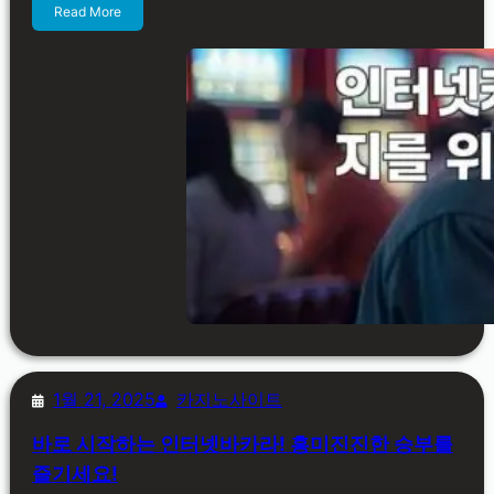
Read More
1월 21, 2025
카지노사이트
바로 시작하는 인터넷바카라! 흥미진진한 승부를
즐기세요!