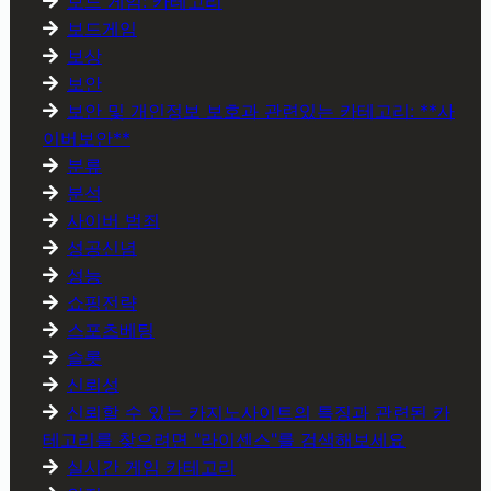
보드 게임: 카테고리
보드게임
보상
보안
보안 및 개인정보 보호과 관련있는 카테고리: **사
이버보안**
분류
분석
사이버 범죄
성공신념
성능
쇼핑전략
스포츠베팅
슬롯
신뢰성
신뢰할 수 있는 카지노사이트의 특징과 관련된 카
테고리를 찾으려면 "라이센스"를 검색해보세요
실시간 게임 카테고리