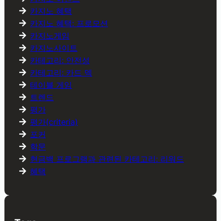
카지노 혜택
카지노 혜택: 프로모션
카지노게임
카지노사이트
카테고리: 안전성
카테고리: 카드 덱
테이블 게임
트렌드
평가
평가(criteria)
포커
학문
현금백 프로그램과 관련된 카테고리: 리워드
혜택