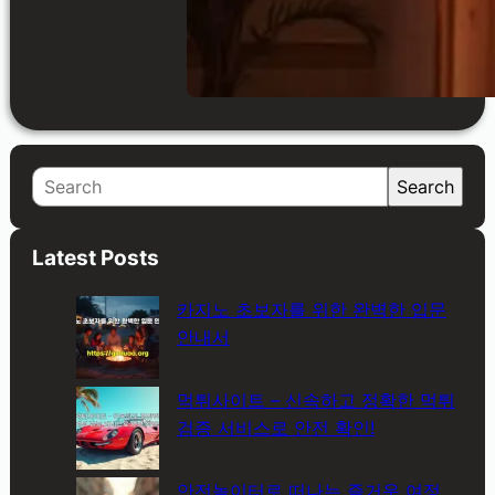
S
Search
e
a
Latest Posts
r
c
카지노 초보자를 위한 완벽한 입문
h
안내서
먹튀사이트 – 신속하고 정확한 먹튀
검증 서비스로 안전 확인!
안전놀이터로 떠나는 즐거운 여정,