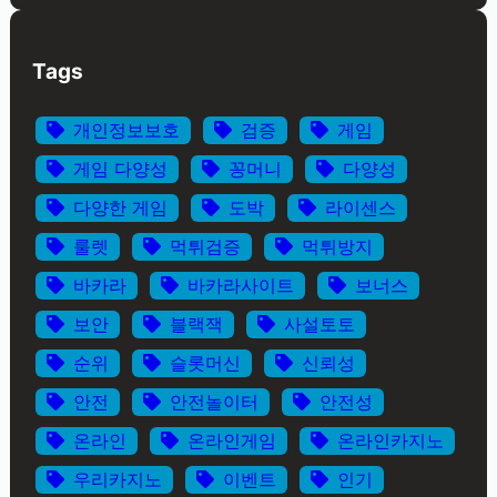
Tags
개인정보보호
검증
게임
게임 다양성
꽁머니
다양성
다양한 게임
도박
라이센스
룰렛
먹튀검증
먹튀방지
바카라
바카라사이트
보너스
보안
블랙잭
사설토토
순위
슬롯머신
신뢰성
안전
안전놀이터
안전성
온라인
온라인게임
온라인카지노
우리카지노
이벤트
인기