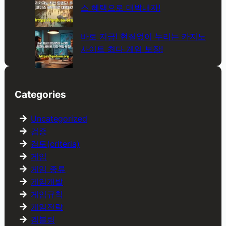
스 혜택으로 대박내자!
바로 지금! 현질없이 누리는 카지노
사이트 최다 게임 보장!
Categories
Uncategorized
검증
검토(criteria)
게임
게임 종류
게임개발
게임규칙
게임전략
겜블링