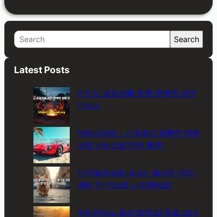
S
Search
e
a
Latest Posts
r
c
카지노 초보자를 위한 완벽한 입문
h
안내서
먹튀사이트 – 신속하고 정확한 먹튀
검증 서비스로 안전 확인!
안전놀이터로 떠나는 즐거운 여정,
클릭 한 번으로 시작하세요!
우리카지노 최신 트렌드! 무료 보너