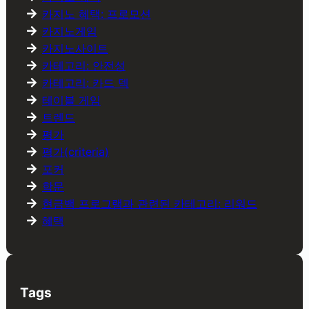
카지노 혜택: 프로모션
카지노게임
카지노사이트
카테고리: 안전성
카테고리: 카드 덱
테이블 게임
트렌드
평가
평가(criteria)
포커
학문
현금백 프로그램과 관련된 카테고리: 리워드
혜택
Tags