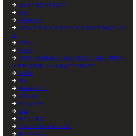
실시간 게임 카테고리
안전
안전놀이터
안전놀이터의 장점과 기능과 관련된 카테고리: 안
전
안전성
안전한
안전한 사설토토 사이트의 특징과 기준과 관련있
는 카테고리를 구해주세요 **신뢰성**
안전함
액션
엔터테인먼트
연구방법
연구방법론
영업
온라인 게임
온라인 도박 게임 – 재미
온라인카지노