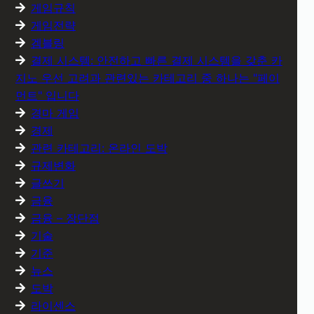
게임규칙
게임전략
겜블링
결제 시스템: 안전하고 빠른 결제 시스템을 갖춘 카
지노 우선 고려과 관련있는 카테고리 중 하나는 "페이
먼트" 입니다
경마 게임
경제
관련 카테고리: 온라인 도박
규제변화
글쓰기
금융
금융 – 장단점
기술
기준
뉴스
도박
라이센스