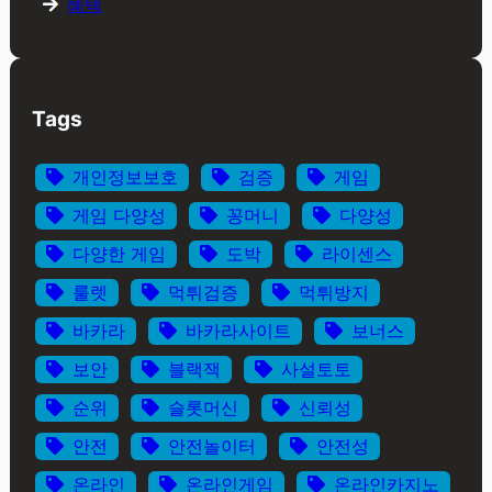
혜택
Tags
개인정보보호
검증
게임
게임 다양성
꽁머니
다양성
다양한 게임
도박
라이센스
룰렛
먹튀검증
먹튀방지
바카라
바카라사이트
보너스
보안
블랙잭
사설토토
순위
슬롯머신
신뢰성
안전
안전놀이터
안전성
온라인
온라인게임
온라인카지노