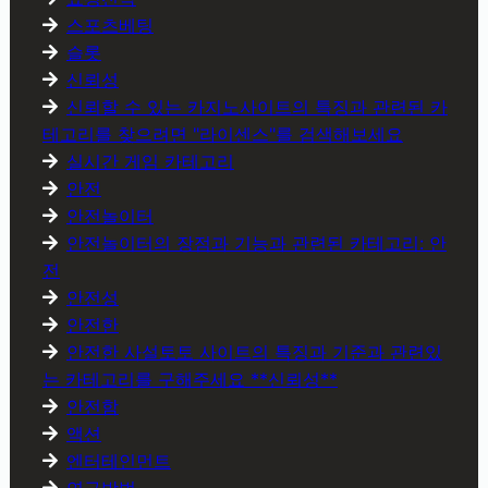
스포츠베팅
슬롯
신뢰성
신뢰할 수 있는 카지노사이트의 특징과 관련된 카
테고리를 찾으려면 "라이센스"를 검색해보세요
실시간 게임 카테고리
안전
안전놀이터
안전놀이터의 장점과 기능과 관련된 카테고리: 안
전
안전성
안전한
안전한 사설토토 사이트의 특징과 기준과 관련있
는 카테고리를 구해주세요 **신뢰성**
안전함
액션
엔터테인먼트
연구방법