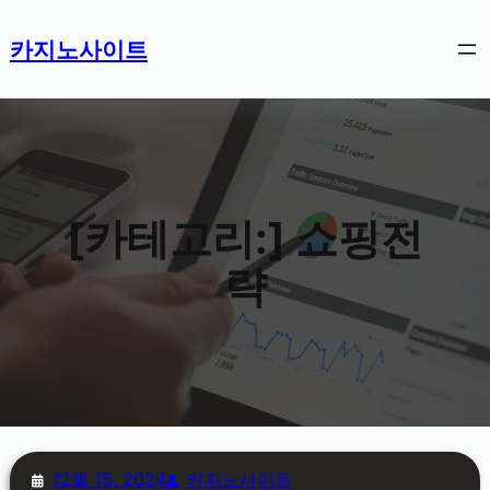
콘
텐
카지노사이트
츠
로
바
로
가
기
[카테고리:]
쇼핑전
략
12월 15, 2024
카지노사이트