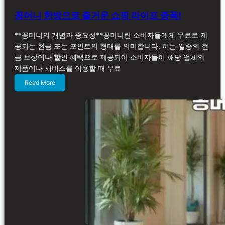
꽁머니 한방으로 즐거운 쇼핑 라이프 증폭!
**꽁머니의 개념과 중요성**꽁머니란 소비자들에게 무료로 제
공되는 현금 또는 포인트의 형태를 의미합니다. 이는 일종의 현
금 보상이나 할인 혜택으로 제공되어 소비자들이 해당 업체의
제품이나 서비스를 이용할 때 무료
Read More