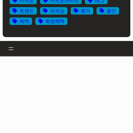
카지노
카지노사이트
태그
트렌드
편의성
평가
할인
혜택
회원혜택