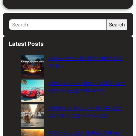
S
Search
e
a
Latest Posts
r
c
카지노 초보자를 위한 완벽한 입문
h
안내서
먹튀사이트 – 신속하고 정확한 먹튀
검증 서비스로 안전 확인!
안전놀이터로 떠나는 즐거운 여정,
클릭 한 번으로 시작하세요!
우리카지노 최신 트렌드! 무료 보너