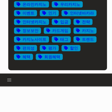
온라인카지노
우리카지노
이벤트
인기
인터넷바카라
인터넷카지노
입금
전략
정보보안
카드게임
카지노
카지노사이트
태그
트렌드
편의성
평가
할인
혜택
회원혜택