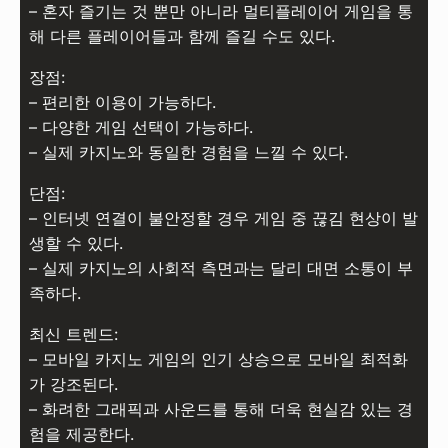
– 혼자 즐기는 것 뿐만 아니라 멀티플레이어 게임을 통
해 다른 플레이어들과 함께 즐길 수도 있다.
장점:
– 편리한 이용이 가능하다.
– 다양한 게임 선택이 가능하다.
– 실제 카지노와 동일한 경험을 느낄 수 있다.
단점:
– 인터넷 연결이 불안정할 경우 게임 중 끊김 현상이 발
생할 수 있다.
– 실제 카지노의 사회적 측면과는 달리 대면 소통이 부
족하다.
최신 트렌드:
– 모바일 카지노 게임의 인기 상승으로 모바일 최적화
가 강조된다.
– 화려한 그래픽과 사운드를 통해 더욱 현실감 있는 경
험을 제공한다.