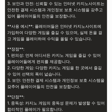
3. 보안과 안전: 신뢰할 수 있는 인터넷 카지노사이트는
안전한 결제 시스템과 개인정보 보호 시스템을 갖추고
있어 플레이어들의 안전을 보장합니다.
**사용 예시**: 플레이어들은 인터넷 카지노사이트에
가입하여 다양한 게임을 즐길 수 있으며, 실제 돈을 걸
고 게임을 플레이하여 수익을 올릴 수 있습니다.
**장점**:
1. 편의성: 언제 어디서든 카지노 게임을 즐길 수 있어
플레이어들에게 편의를 제공합니다.
2. 다양한 게임: 다양한 카지노 게임을 한 곳에서 즐길
수 있어 선택의 폭이 넓습니다.
3. 보안: 안전한 결제 시스템과 개인정보 보호 시스템을
갖추어 플레이어들의 안전을 보장합니다.
**단점**:
1. 중독성: 카지노 게임의 중독성 문제가 발생할 수 있어
합리적인 플레이가 필요합니다.