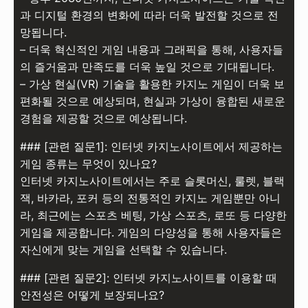
과 디지털 환경의 변화에 따라 더욱 발전할 것으로 전
망됩니다.
– 더욱 혁신적인 게임 내용과 그래픽을 통해, 사용자들
의 즐거움과 만족도를 더욱 높일 것으로 기대됩니다.
– 가상 현실(VR) 기술을 활용한 카지노 게임이 더욱 보
편화될 것으로 예상되며, 현실과 가상이 융합된 새로운
경험을 제공할 것으로 예상됩니다.
### [관련 질문1]: 인터넷 카지노사이트에서 제공하는
게임 종류는 무엇이 있나요?
인터넷 카지노사이트에서는 주로 슬롯머신, 룰렛, 블랙
잭, 바카라, 포커 등의 전통적인 카지노 게임뿐만 아니
라, 최근에는 스포츠 베팅, 가상 스포츠, 로또 등 다양한
게임을 제공합니다. 게임의 다양성을 통해 사용자들은
자신에게 맞는 게임을 선택할 수 있습니다.
### [관련 질문2]: 인터넷 카지노사이트를 이용할 때
안전성은 어떻게 보장되나요?