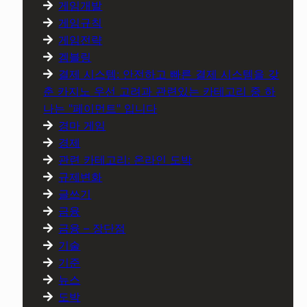
게임개발
게임규칙
게임전략
겜블링
결제 시스템: 안전하고 빠른 결제 시스템을 갖
춘 카지노 우선 고려과 관련있는 카테고리 중 하
나는 "페이먼트" 입니다
경마 게임
경제
관련 카테고리: 온라인 도박
규제변화
글쓰기
금융
금융 – 장단점
기술
기준
뉴스
도박