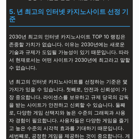
5. 년 최고의 인터넷 카지노사이트 선정 기
준
2030년 최고의 인터넷 카지노사이트 TOP 10 랭킹은
존중할 가치가 없습니다. 이유는 2030년에는 새로운
기술과 규제가 도입될 가능성이 있기 때문입니다. 따라
서 현재로서는 어떤 사이트가 2030년에 최고라고 말할
수 없습니다.
년 최고의 인터넷 카지노사이트를 선정하는 기준은 몇
가지가 있을 수 있습니다. 첫째로, 안전과 신뢰성이 가
장 중요합니다. 라이센스를 보유하고 규제 당국의 감독
을 받는 사이트가 안전하고 신뢰할 수 있습니다. 둘째
로, 다양한 게임 선택지와 높은 수준의 그래픽과 사용
자 경험이 필요합니다. 사용자들은 다양한 게임을 즐기
고 높은 수준의 시각적 효과를 기대하기 때문입니다.
세번째로, 공정한 게임을 제공하는 것이 중요합니다. 게