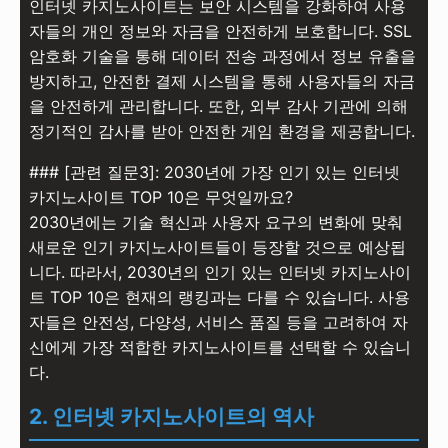
인터넷 카지노사이트는 보안 시스템을 강화하여 사용
자들의 개인 정보와 자금을 안전하게 보호합니다. SSL
암호화 기술을 통해 데이터 전송 과정에서 정보 유출을
방지하고, 안전한 결제 시스템을 통해 사용자들의 자금
을 안전하게 관리합니다. 또한, 외부 감사 기관에 의해
정기적인 감사를 받아 안전한 게임 환경을 제공합니다.
### [관련 질문3]: 2030년에 가장 인기 있는 인터넷
카지노사이트 TOP 10은 무엇일까요?
2030년에는 기술 혁신과 사용자 요구의 변화에 맞춰
새로운 인기 카지노사이트들이 등장할 것으로 예상됩
니다. 따라서, 2030년의 인기 있는 인터넷 카지노사이
트 TOP 10은 현재의 랭킹과는 다를 수 있습니다. 사용
자들은 안전성, 다양성, 서비스 품질 등을 고려하여 자
신에게 가장 적합한 카지노사이트를 선택할 수 있습니
다.
2. 인터넷 카지노사이트의 역사