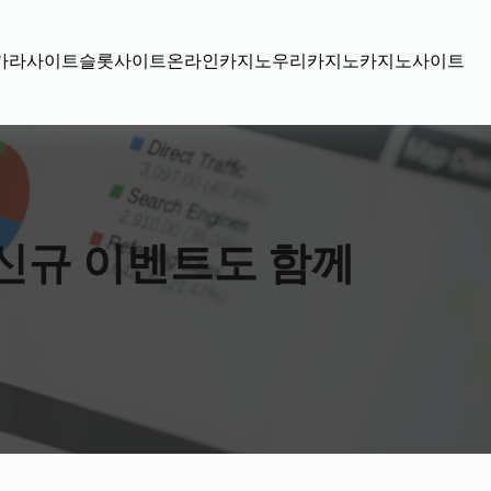
카라사이트
슬롯사이트
온라인카지노
우리카지노
카지노사이트
 신규 이벤트도 함께