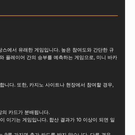
프랑스에서 유래한 게임입니다. 높은 참여도와 간단한 규
와 플레이어 간의 승부를 예측하는 게임으로, 미니 바카
니다. 또한, 카지노 사이트나 현장에서 참여할 경우,
2장의 카드가 분배됩니다.
 쪽이 이기는 게임입니다. 합산 결과가 10 이상이 되면 일
 또는 9를 가지면 추가 카드를 받지 않습니다. 다른 경우,