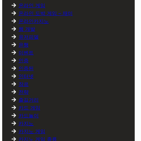
온라인 게임
온라인 도박 게임 – 재미
온라인카지노
웹 개발
유저피델
은행
이벤트
인증
인증된
인터넷
장르
전략
즐길거리
카드 게임
카드놀이
카지노
카지노 게임
카지노 게임 종류