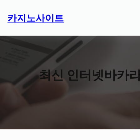
콘
텐
카지노사이트
츠
로
바
로
가
기
최신 인터넷바카라 