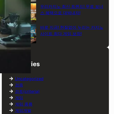
우리카지노 최신 트렌드! 무료 보너
스 혜택으로 대박내자!
바로 지금! 현질없이 누리는 카지노
사이트 최다 게임 보장!
Categories
Uncategorized
검증
검토(criteria)
게임
게임 종류
게임개발