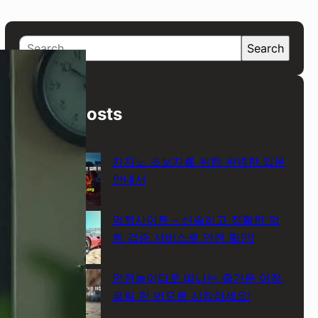
S
Search
e
a
r
Latest Posts
c
h
카지노 초보자를 위한 완벽한 입문
안내서
먹튀사이트 – 신속하고 정확한 먹
튀 검증 서비스로 안전 확인!
안전놀이터로 떠나는 즐거운 여정,
클릭 한 번으로 시작하세요!