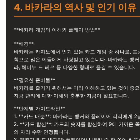
4. 바카라의 역사 및 인기 이유
**바카라 게임의 이해와 플레이 방법**
**배경**
바카라는 카지노에서 인기 있는 카드 게임 중 하나로, 
칙으로 많은 이들에게 사랑받고 있습니다. 바카라는 뱅커
라, 체미뉴 드 페르 등 다양한 형태로 즐길 수 있습니다.
**필요한 준비물**
바카라를 즐기기 위해서는 미리 이해하고 있는 것이 중요합
자금 관리에 대한 이해와 충분한 자금이 필요합니다.
**단계별 가이드라인**
1. **카드 배분**: 바카라는 뱅커와 플레이어 각각에게 
2. **카드 합산**: 카드의 숫자를 합산하여 9에 가까운
의 자리 수만 인정됩니다.
3. **추가 카드 받기**: 플레이어나 뱅커 중 한 쪽이 8