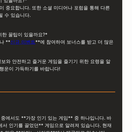
이 있을까요?*
것이 중요합니다. 또한 소셜 미디어나 포럼을 통해 다른
될 수 있습니다.
 위한 꿀팁이 있을까요?*
나 **
신규 이벤트
**에 참여하여 보너스를 받고 더 많은
정보와 안전하고 즐거운 게임을 즐기기 위한 요령을 알
 행운이 가득하기를 바랍니다!
* 중에서도 **가장 인기 있는 게임** 중 하나입니다. 바
이에서 인기를 끌었던** 게임으로 알려져 있습니다. 현재