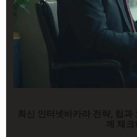
최신 인터넷바카라 전략, 팁과 
께 체크