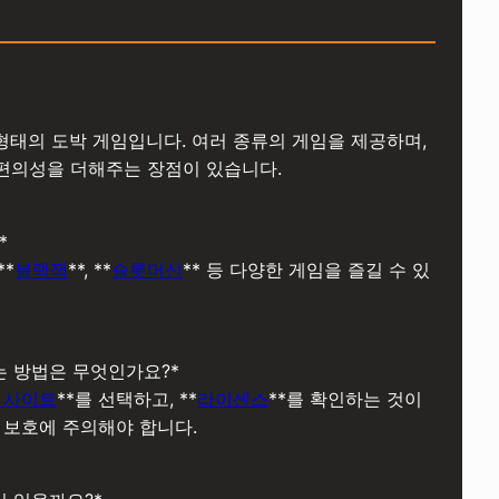
형태의 도박 게임입니다. 여러 종류의 게임을 제공하며,
편의성을 더해주는 장점이 있습니다.
*
**
블랙잭
**, **
슬롯머신
** 등 다양한 게임을 즐길 수 있
있는 방법은 무엇인가요?*
 사이트
**를 선택하고, **
라이센스
**를 확인하는 것이
 보호에 주의해야 합니다.