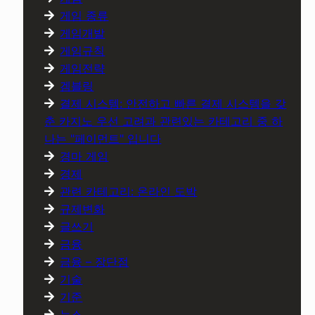
게임 종류
게임개발
게임규칙
게임전략
겜블링
결제 시스템: 안전하고 빠른 결제 시스템을 갖
춘 카지노 우선 고려과 관련있는 카테고리 중 하
나는 "페이먼트" 입니다
경마 게임
경제
관련 카테고리: 온라인 도박
규제변화
글쓰기
금융
금융 – 장단점
기술
기준
뉴스