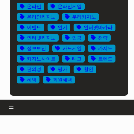
온라인
온라인게임
온라인카지노
우리카지노
이벤트
인기
인터넷바카라
인터넷카지노
입금
전략
정보보안
카드게임
카지노
카지노사이트
태그
트렌드
편의성
평가
할인
혜택
회원혜택