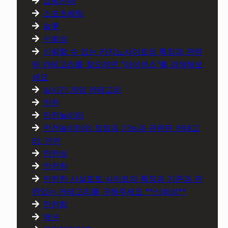
쇼핑전략
스포츠베팅
슬롯
신뢰성
신뢰할 수 있는 카지노사이트의 특징과 관련
된 카테고리를 찾으려면 "라이센스"를 검색해보
세요
실시간 게임 카테고리
안전
안전놀이터
안전놀이터의 장점과 기능과 관련된 카테고
리: 안전
안전성
안전한
안전한 사설토토 사이트의 특징과 기준과 관
련있는 카테고리를 구해주세요 **신뢰성**
안전함
액션