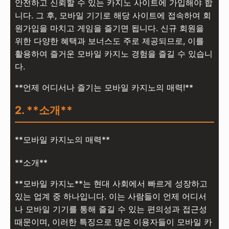
안전하고 신뢰할 수 있는 카지노 사이트에 가입해야 합
니다. 그 후, 모바일 기기로 해당 사이트에 접속하여 회
원가입을 마치고 게임을 즐기면 됩니다. 신규 회원을
위한 다양한 혜택과 보너스도 주로 제공되므로, 이를
활용하여 즐거운 모바일 카지노 경험을 즐길 수 있습니
다.
**언제 어디서나 즐기는 모바일 카지노의 매력!**
2. **소개**
**모바일 카지노의 매력**
**소개**
**모바일 카지노**는 현대 사회에서 빠르게 성장하고
있는 업계 중 하나입니다. 이는 사람들이 언제 어디서
나 모바일 기기를 통해 즐길 수 있는 편의성과 접근성
때문이며, 이러한 특징으로 많은 이용자들이 모바일 카