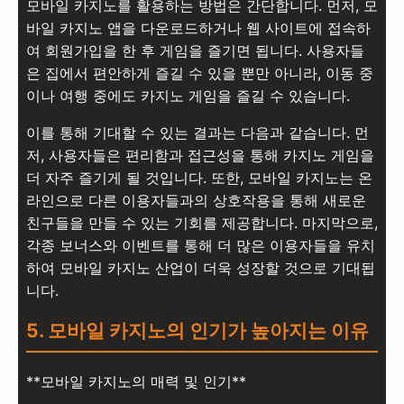
모바일 카지노를 활용하는 방법은 간단합니다. 먼저, 모
바일 카지노 앱을 다운로드하거나 웹 사이트에 접속하
여 회원가입을 한 후 게임을 즐기면 됩니다. 사용자들
은 집에서 편안하게 즐길 수 있을 뿐만 아니라, 이동 중
이나 여행 중에도 카지노 게임을 즐길 수 있습니다.
이를 통해 기대할 수 있는 결과는 다음과 같습니다. 먼
저, 사용자들은 편리함과 접근성을 통해 카지노 게임을
더 자주 즐기게 될 것입니다. 또한, 모바일 카지노는 온
라인으로 다른 이용자들과의 상호작용을 통해 새로운
친구들을 만들 수 있는 기회를 제공합니다. 마지막으로,
각종 보너스와 이벤트를 통해 더 많은 이용자들을 유치
하여 모바일 카지노 산업이 더욱 성장할 것으로 기대됩
니다.
5. 모바일 카지노의 인기가 높아지는 이유
**모바일 카지노의 매력 및 인기**