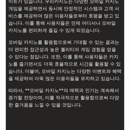
이트가 있습니다. 우리카지노는 다양한 모바일 카지노
게임을 제공하면서 동시에 안정적인 시스템과 고객 서
비스를 제공하여 많은 이용자들로부터 호평을 받고 있
습니다. 이를 통해 사용자들은 언제 어디서나 모바일
카지노를 편리하게 즐길 수 있게 되었습니다.
모바일 카지노를 활용함으로써 기대할 수 있는 결과는
더 편리한 접근성과 높은 퀄리티의 게임 경험을 얻을
수 있다는 점입니다. 또한, 이를 통해 사용자들은 카지
노를 즐기면서도 더욱 효율적으로 시간을 활용할 수 있
습니다. 더불어, 모바일 카지노는 다양한 이벤트와 혜택
을 제공하여 더욱 많은 이용자들을 유치하고 있습니다.
따라서, **모바일 카지노**의 매력과 인기는 계속해서
증가할 전망이며, 이를 적극적으로 활용함으로써 다양
한 즐거움을 느낄 수 있을 것입니다.