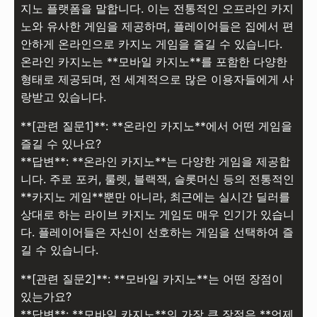
지노 플랫폼을 말합니다. 이는 전통적인 오프라인 카지
노와 유사한 게임을 제공하며, 플레이어들은 집에서 편
안하게 온라인으로 카지노 게임을 즐길 수 있습니다.
온라인 카지노는 **모바일 카지노**를 포함한 다양한
형태로 제공되며, 전 세계적으로 많은 이용자들에게 사
랑받고 있습니다.
**[관련 질문1]**: **온라인 카지노**에서 어떤 게임을
즐길 수 있나요?
**답변**: **온라인 카지노**는 다양한 게임을 제공합
니다. 주로 포커, 룰렛, 블랙잭, 슬롯머신 등의 전통적인
**카지노 게임**뿐만 아니라, 최근에는 실시간 딜러를
상대로 하는 라이브 카지노 게임도 매우 인기가 있습니
다. 플레이어들은 자신이 선호하는 게임을 선택하여 즐
길 수 있습니다.
**[관련 질문2]**: **모바일 카지노**는 어떤 장점이
있는가요?
**답변**: **모바일 카지노**의 가장 큰 장점은 **언제