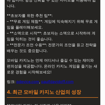
야 합니다. 항상 신뢰할 수 있는 사이트를 이용해야 합
니다.
**초보자를 위한 추천 팁**:
– **무료 게임 체험**: 게임에 익숙해지기 위해 무료 게
임을 플레이해보세요.
– **소액으로 시작**: 초보자는 소액으로 시작하여 게
임을 익히는 것이 좋습니다.
– **전문가 조언 수용**: 전문가의 조언을 듣고 전략을
배우는 것도 중요합니다.
모바일 카지노는 언제 어디서나 즐길 수 있는 재미와
편의성을 제공합니다. 온라인 카지노 게임을 즐기는 새
로운 경험을 시작해보세요!
링크:
pdevice.com
,
paulfdavidoff.com
4. 최근 모바일 카지노 산업의 성장