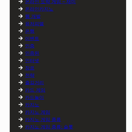
온라인 도박 게임 – 재미
온라인카지노
웹 개발
유저피델
은행
이벤트
인증
인증된
인터넷
장르
전략
즐길거리
카드 게임
카드놀이
카지노
카지노 게임
카지노 게임 종류
카지노 게임 종류: 슬롯