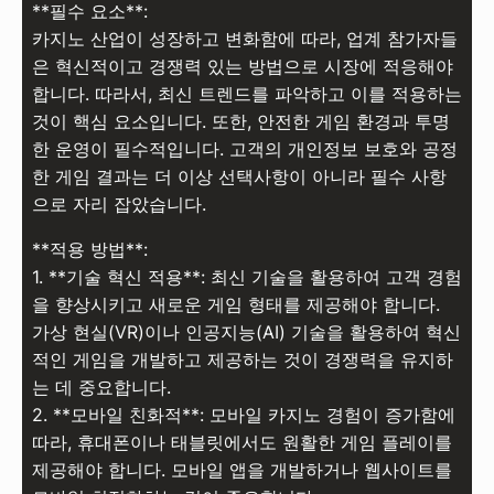
**필수 요소**:
카지노 산업이 성장하고 변화함에 따라, 업계 참가자들
은 혁신적이고 경쟁력 있는 방법으로 시장에 적응해야
합니다. 따라서, 최신 트렌드를 파악하고 이를 적용하는
것이 핵심 요소입니다. 또한, 안전한 게임 환경과 투명
한 운영이 필수적입니다. 고객의 개인정보 보호와 공정
한 게임 결과는 더 이상 선택사항이 아니라 필수 사항
으로 자리 잡았습니다.
**적용 방법**:
1. **기술 혁신 적용**: 최신 기술을 활용하여 고객 경험
을 향상시키고 새로운 게임 형태를 제공해야 합니다.
가상 현실(VR)이나 인공지능(AI) 기술을 활용하여 혁신
적인 게임을 개발하고 제공하는 것이 경쟁력을 유지하
는 데 중요합니다.
2. **모바일 친화적**: 모바일 카지노 경험이 증가함에
따라, 휴대폰이나 태블릿에서도 원활한 게임 플레이를
제공해야 합니다. 모바일 앱을 개발하거나 웹사이트를