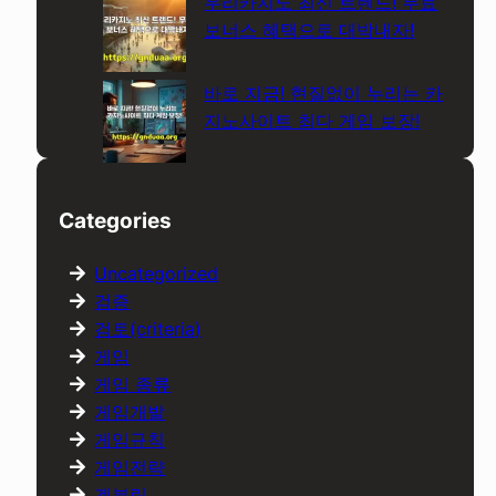
우리카지노 최신 트렌드! 무료
보너스 혜택으로 대박내자!
바로 지금! 현질없이 누리는 카
지노사이트 최다 게임 보장!
Categories
Uncategorized
검증
검토(criteria)
게임
게임 종류
게임개발
게임규칙
게임전략
겜블링