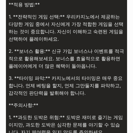
**적용 방법:**
1. **전략적인 게임 선택:** 우리카지노에서 제공하는
다양한 게임 중에서 자신에게 가장 적합한 게임을 선택
하는 것이 중요합니다. 자신이 이해하고 숙련된 게임을
선택하여 플레이하세요.
2. **보너스 활용:** 신규 가입 보너스나 이벤트를 적극
적으로 활용해보세요. 보너스를 효율적으로 활용하면
플레이어에게 더 많은 혜택이 돌아옵니다.
3. **타이밍 파악:** 카지노에서의 타이밍은 매우 중요
합니다. 언제 베팅을 할지, 언제 그만둘지를 파악하고,
감각적인 판단력을 발휘해야 합니다.
**주의사항:**
1. **과도한 도박은 위험:** 도박은 재미로 즐기는 게임
이지만, 과도한 도박은 심각한 문제를 야기할 수 있습
니다. 자기 제어력을 잃지 않도록 주의하세요.