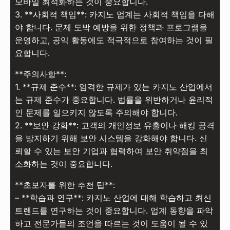
모바일 최적화하는 것이 중요합니다.
3. **사회적 책임**: 카지노 업계는 사회적 책임을 다해
야 합니다. 문제 도박 예방을 위한 정책과 프로그램을
운영하고, 공익 활동에도 적극적으로 참여하는 것이 필
요합니다.
**주의사항**:
1. **규제 준수**: 엄격한 규제가 있는 카지노 산업에서
는 규제 준수가 중요합니다. 법률을 위반하거나 윤리적
인 문제를 일으키지 않도록 주의해야 합니다.
2. **보안 강화**: 고객의 개인정보 유출이나 해킹 공격
을 방지하기 위해 보안 시스템을 강화해야 합니다. 신
뢰할 수 있는 보안 기업과 협력하여 보안 취약점을 최
소화하는 것이 중요합니다.
**초보자를 위한 추천 팁**:
– **학습과 연구**: 카지노 산업에 대해 학습하고 최신
트렌드를 연구하는 것이 중요합니다. 업계 동향을 파악
하고 전문가들의 조언을 따르는 것이 도움이 될 수 있