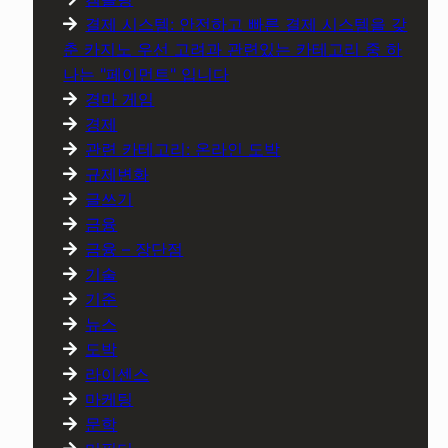
결제 시스템: 안전하고 빠른 결제 시스템을 갖
춘 카지노 우선 고려과 관련있는 카테고리 중 하
나는 "페이먼트" 입니다
경마 게임
경제
관련 카테고리: 온라인 도박
규제변화
글쓰기
금융
금융 – 장단점
기술
기준
뉴스
도박
라이센스
마케팅
문학