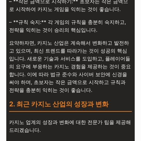
– **작은 금액으로 시작하기:** 초보자는 작은 금액으
로 시작하여 카지노 게임을 익히는 것이 좋습니다.
– **규칙 숙지:** 각 게임의 규칙을 충분히 숙지하고,
전략을 익히는 것이 승리의 핵심입니다.
요약하자면, 카지노 산업은 계속해서 변화하고 발전하
고 있으며, 최신 트렌드를 따라가는 것이 성공의 핵심
입니다. 새로운 기술과 서비스를 도입하고, 플레이어들
의 요구에 부응하는 카지노 경험을 제공하는 것이 중요
합니다. 이에 따라 법규 준수와 사이버 보안에 신경을
써야 하며, 초보자는 작은 금액으로 시작하고 규칙과
전략을 충분히 익히는 것이 좋습니다.
2. 최근 카지노 산업의 성장과 변화
카지노 업계의 성장과 변화에 대한 전문가 팁을 제공해
드리겠습니다.