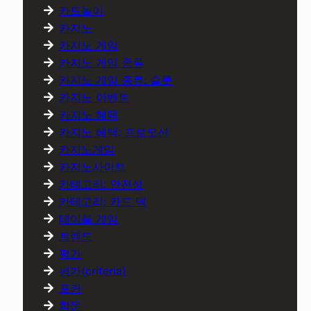
카드놀이
카지노
카지노 게임
카지노 게임 종류
카지노 게임 종류: 슬롯
카지노 이벤트
카지노 혜택
카지노 혜택: 프로모션
카지노게임
카지노사이트
카테고리: 안전성
카테고리: 카드 덱
테이블 게임
트렌드
평가
평가(criteria)
포커
학문