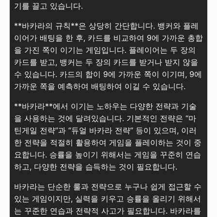
기를 끌고 있습니다.
**바카라의 규칙**은 상당히 간단합니다. 뱅커와 플레
이어가 배팅을 한 후, 카드를 비교하여 9에 가까운 총합
을 가진 쪽이 이기는 게임입니다. 플레이어는 두 장의
카드를 받고, 뱅커는 두 장의 카드를 받거나 받지 않을
수 있습니다. 카드의 합이 9에 가까운 쪽이 이기며, 9에
가까운 쪽을 예측하여 배팅하여 이길 수 있습니다.
**바카라**에서 이기는 노하우는 다양한 전략과 기술
을 사용하는 것에 달려있습니다. 기본적인 전략은 “마
틴게일 전략”과 “듀얼 바카라 전략” 등이 있으며, 이러
한 전략을 적절히 활용하여 게임을 플레이하는 것이 중
요합니다. 승률을 높이기 위해서는 게임을 꾸준히 연습
하고, 다양한 전략을 습득하는 것이 필요합니다.
바카라는 단순한 룰과 전략으로 누구나 쉽게 접근할 수
있는 게임이지만, 실력을 키우고 승률을 올리기 위해서
는 꾸준한 연습과 전략적 사고가 필요합니다. 바카라를