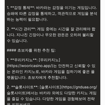
1. **감정 통제**: 바카라는 감정을 이기는 게임입니다.
승패에 따른 감정을 통제하고, 객관적으로 게임을 분석
하는 능력이 필요합니다.
2. **시간 관리**: 게임 중에는 시간을 잘 관리해야 합
니다. 지나친 긴장이나 무모한 판돈은 오히려 불리할
수 있습니다.
#### 초보자를 위한 추천 팁:
1. **우리카지노**: [우리카지노]
(https://wooricasino.app/)는 안전하고 신뢰할 수 있
는 온라인 카지노로, 바카라 게임을 접하기에 좋은 플
랫폼입니다. 초보자에게 추천합니다.
2. **슬롯사이트**: [슬롯사이트](https://gnduaa.org/
슬롯사이트)에서는 바카라 외에도 다양한 카지노 게임
을 즐길 수 있습니다. 다양한 게임을 경험해보며 전략
을 키워보세요.