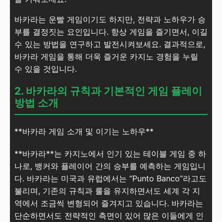
바카라는 운빨 게임이기도 하지만, 전략과 노하우가 승
부를 결정짓는 요인입니다. 항상 게임을 즐기면서, 이길
수 있는 방법을 연구하고 발전시켜보세요. 결과적으로,
바카라 게임을 통해 더욱 즐거운 카지노 경험을 누릴
수 있을 것입니다.
2. 바카라의 규칙과 기본적인 게임 플레이
방법 소개
**바카라 게임 소개 및 이기는 노하우**
**바카라**는 카지노에서 인기 있는 테이블 게임 중 하
나로, 뱅커와 플레이어 간의 승부를 예측하는 게임입니
다. 바카라는 미국과 유럽에서는 “Punto Banco”라고도
불리며, 기존의 규칙과 룰을 유지하면서도 세계 각 지
역에서 조금씩 변형되어 즐겨지고 있습니다. 바카라는
단순하면서도 전략적인 측면이 있어 많은 이들에게 인