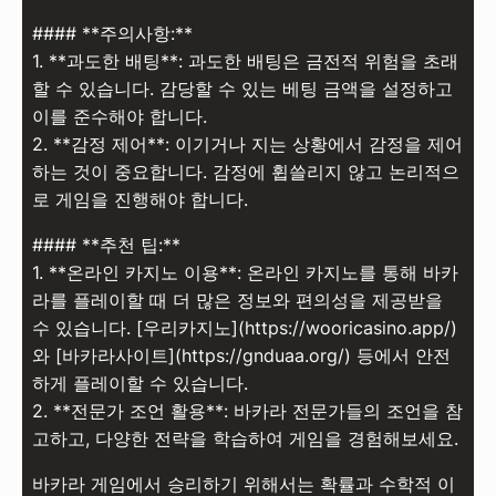
#### **주의사항:**
1. **과도한 배팅**: 과도한 배팅은 금전적 위험을 초래
할 수 있습니다. 감당할 수 있는 베팅 금액을 설정하고
이를 준수해야 합니다.
2. **감정 제어**: 이기거나 지는 상황에서 감정을 제어
하는 것이 중요합니다. 감정에 휩쓸리지 않고 논리적으
로 게임을 진행해야 합니다.
#### **추천 팁:**
1. **온라인 카지노 이용**: 온라인 카지노를 통해 바카
라를 플레이할 때 더 많은 정보와 편의성을 제공받을
수 있습니다. [우리카지노](https://wooricasino.app/)
와 [바카라사이트](https://gnduaa.org/) 등에서 안전
하게 플레이할 수 있습니다.
2. **전문가 조언 활용**: 바카라 전문가들의 조언을 참
고하고, 다양한 전략을 학습하여 게임을 경험해보세요.
바카라 게임에서 승리하기 위해서는 확률과 수학적 이