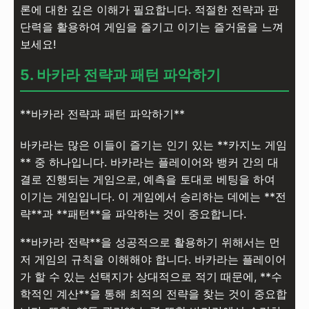
론에 대한 깊은 이해가 필요합니다. 적절한 전략과 판
단력을 활용하여 게임을 즐기고 이기는 즐거움을 느껴
보세요!
5. 바카라 전략과 패턴 파악하기
**바카라 전략과 패턴 파악하기**
바카라는 많은 이들이 즐기는 인기 있는 **카지노 게임
** 중 하나입니다. 바카라는 플레이어와 뱅커 간의 대
결로 진행되는 게임으로, 예측을 토대로 베팅을 하여
이기는 게임입니다. 이 게임에서 승리하는 데에는 **전
략**과 **패턴**을 파악하는 것이 중요합니다.
**바카라 전략**을 성공적으로 활용하기 위해서는 먼
저 게임의 규칙을 이해해야 합니다. 바카라는 플레이어
가 할 수 있는 선택지가 상대적으로 적기 때문에, **수
학적인 계산**을 통해 최적의 전략을 찾는 것이 중요합