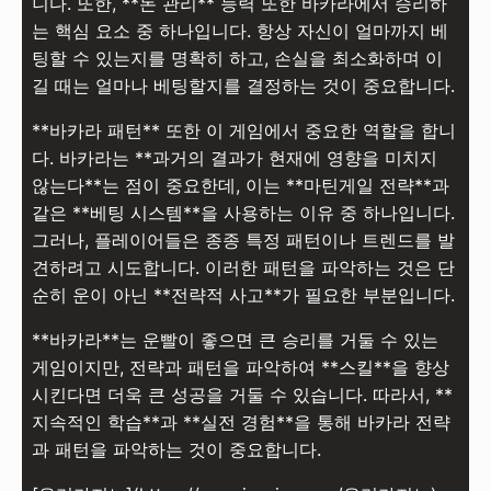
니다. 또한, **돈 관리** 능력 또한 바카라에서 승리하
는 핵심 요소 중 하나입니다. 항상 자신이 얼마까지 베
팅할 수 있는지를 명확히 하고, 손실을 최소화하며 이
길 때는 얼마나 베팅할지를 결정하는 것이 중요합니다.
**바카라 패턴** 또한 이 게임에서 중요한 역할을 합니
다. 바카라는 **과거의 결과가 현재에 영향을 미치지
않는다**는 점이 중요한데, 이는 **마틴게일 전략**과
같은 **베팅 시스템**을 사용하는 이유 중 하나입니다.
그러나, 플레이어들은 종종 특정 패턴이나 트렌드를 발
견하려고 시도합니다. 이러한 패턴을 파악하는 것은 단
순히 운이 아닌 **전략적 사고**가 필요한 부분입니다.
**바카라**는 운빨이 좋으면 큰 승리를 거둘 수 있는
게임이지만, 전략과 패턴을 파악하여 **스킬**을 향상
시킨다면 더욱 큰 성공을 거둘 수 있습니다. 따라서, **
지속적인 학습**과 **실전 경험**을 통해 바카라 전략
과 패턴을 파악하는 것이 중요합니다.