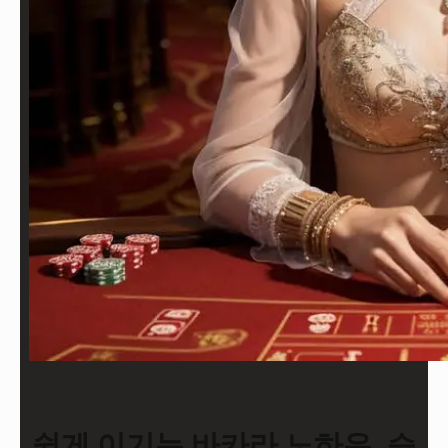
쉽게 이기는 바카라 노하우, 승