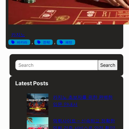
카지노
, 
, 
바카라
전략
패턴
S
Search
e
a
Latest Posts
r
c
카지노 초보자를 위한 완벽한
h
입문 안내서
먹튀사이트 – 신속하고 정확한
먹튀 검증 서비스로 안전 확인!