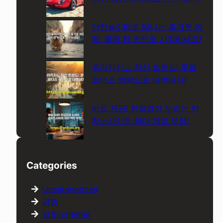
안전놀이터로 떠나는 즐거운 여
정, 클릭 한 번으로 시작하세요!
우리카지노 최신 트렌드! 무료
보너스 혜택으로 대박내자!
바로 지금! 현질없이 누리는 카
지노사이트 최다 게임 보장!
Categories
Uncategorized
검증
검토(criteria)