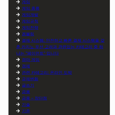
게임
게임 종류
게임개발
게임규칙
게임전략
겜블링
결제 시스템: 안전하고 빠른 결제 시스템을 갖
춘 카지노 우선 고려과 관련있는 카테고리 중 하
나는 "페이먼트" 입니다
경마 게임
경제
관련 카테고리: 온라인 도박
규제변화
글쓰기
금융
금융 – 장단점
기술
기준