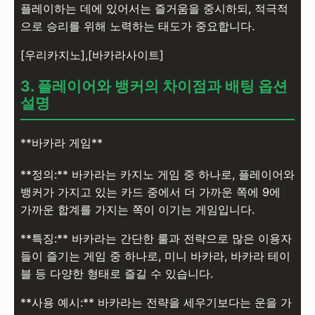
플레이하는 데에 있어서는 즐거움을 중시하되, 적극적
으로 승리를 위해 노력하는 태도가 중요합니다.
[우리카지노],[바카라사이트]
3. 플레이어와 뱅커의 차이점과 배팅 옵션
설명
**바카라 게임**
**정의:** 바카라는 카지노 게임 중 하나로, 플레이어와
뱅커가 가지고 있는 카드 중에서 더 가까운 쪽에 9에
가까운 합계를 가지는 쪽이 이기는 게임입니다.
**특징:** 바카라는 간단한 룰과 전략으로 많은 이용자
들이 즐기는 게임 중 하나로, 미니 바카라, 바카라 테이
블 등 다양한 형태로 즐길 수 있습니다.
**사용 예시:** 바카라는 전략을 세우기보다는 운을 가