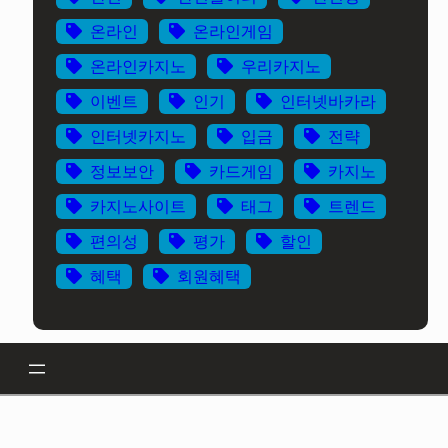
온라인
온라인게임
온라인카지노
우리카지노
이벤트
인기
인터넷바카라
인터넷카지노
입금
전략
정보보안
카드게임
카지노
카지노사이트
태그
트렌드
편의성
평가
할인
혜택
회원혜택