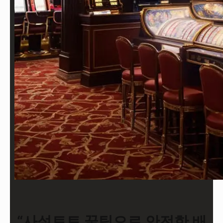
“사설토토 꿀팁으로 안전한 배