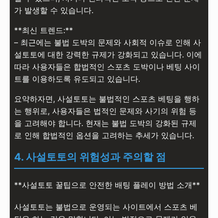
가 발생할 수 있습니다.
**최신 트렌드:**
– 최근에는 불법 도박의 문제와 사회적 이슈로 인해 사
설토토에 대한 강력한 규제가 강화되고 있습니다. 이에
따라 사용자들은 합법적인 스포츠 도박이나 베팅 사이
트를 이용하도록 유도되고 있습니다.
요약하자면, 사설토토는 불법적인 스포츠 베팅을 행하
는 행위로, 사용자들은 법적인 문제와 사기의 위험 등
을 고려해야 합니다. 현재는 불법 도박의 강화된 규제
로 인해 합법적인 옵션을 고려하는 추세가 있습니다.
4. 사설토토의 위험성과 주의할 점
**사설토토 꿀팁으로 안전한 배팅 플레이 방법 소개**
사설토토는 불법으로 운영되는 사이트에서 스포츠 베