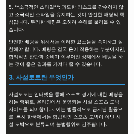
5. **소극적인 스타일**: 과도한 리스크를 감수하지 않
고 소극적인 스타일을 유지하는 것이 안전한 배팅의 핵
심입니다. 무리한 배팅은 오히려 손해를 불러올 수 있
습니다.
안전한 배팅을 위해서는 이러한 요소들을 숙지하고 실
천해야 합니다. 베팅은 결국 운이 작용하는 부분이지만,
합리적인 판단과 준비가 이루어진 상태에서 베팅을 하
는 것이 좋은 결과를 가져다 줄 수 있습니다.
3. 사설토토란 무엇인가
사설토토는 인터넷을 통해 스포츠 경기에 대한 베팅을
하는 행위로, 온라인에서 운영되는 사설 스포츠 도박
사이트를 의미합니다. 이는 법률적으로 금지된 활동으
로, 특히 한국에서는 합법적인 스포츠 도박이 아닌 사
설 도박으로 분류되며 불법행위로 간주됩니다.