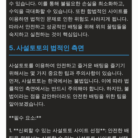
수 있습니다. 이를 통해 불필요한 손실을 최소화하고,
수익을 극대화할 수 있습니다. 또한 합법적인 사이트를
이용하면 법적인 문제로 인한 위험도 사라지게 됩니다.
따라서 안전하고 성공적인 배팅을 위해 위의 꿀팁들을
숙지하고 실천하는 것이 핵심입니다.
5. 사설토토의 법적인 측면
사설토토를 이용하여 안전하고 즐거운 배팅을 즐기기
위해서는 몇 가지 중요한 팁과 주의사항이 있습니다.
먼저, 사설토토는 한국에서는 불법입니다. 이에 따라 법
률적인 측면에서는 반드시 주의해야 합니다. 하지만, 불
법이라는 점을 감안하더라도 안전한 배팅을 위한 팁을
알아보겠습니다.
**필수 요소:**
1. **신뢰할 수 있는 사설토토 사이트 선정**: 안전한 배