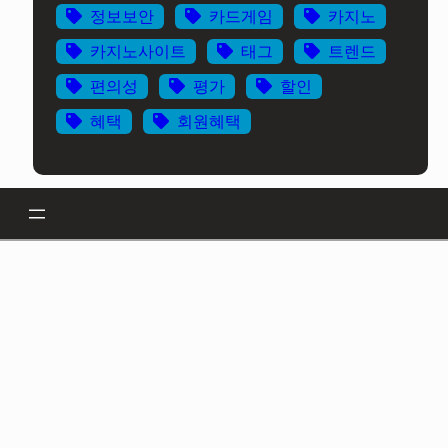
정보보안
카드게임
카지노
카지노사이트
태그
트렌드
편의성
평가
할인
혜택
회원혜택