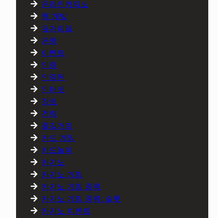
온라인카지노
웹 개발
유저피델
은행
이벤트
인증
인증된
인터넷
장르
전략
즐길거리
카드 게임
카드놀이
카지노
카지노 게임
카지노 게임 종류
카지노 게임 종류: 슬롯
카지노 이벤트