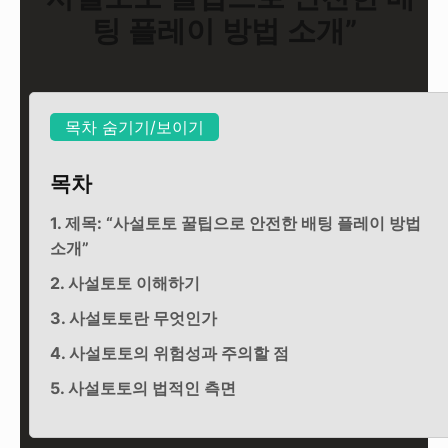
팅 플레이 방법 소개”
목차 숨기기/보이기
목차
1. 제목: “사설토토 꿀팁으로 안전한 배팅 플레이 방법
소개”
2. 사설토토 이해하기
3. 사설토토란 무엇인가
4. 사설토토의 위험성과 주의할 점
5. 사설토토의 법적인 측면