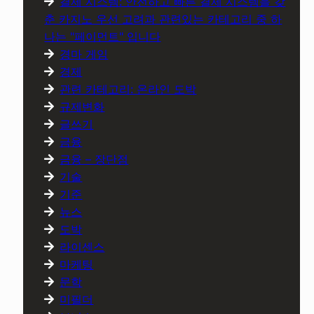
결제 시스템: 안전하고 빠른 결제 시스템을 갖
춘 카지노 우선 고려과 관련있는 카테고리 중 하
나는 "페이먼트" 입니다
경마 게임
경제
관련 카테고리: 온라인 도박
규제변화
글쓰기
금융
금융 – 장단점
기술
기준
뉴스
도박
라이센스
마케팅
문학
미필더