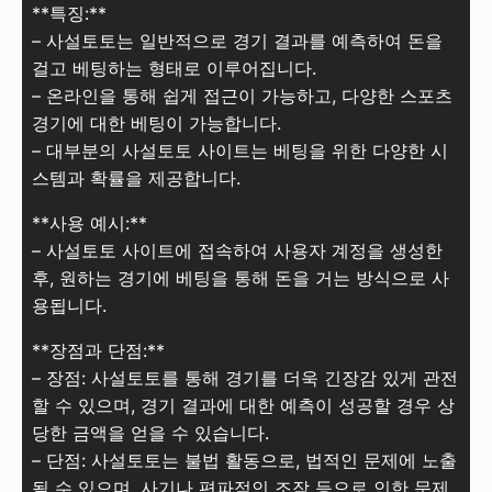
**특징:**
– 사설토토는 일반적으로 경기 결과를 예측하여 돈을
걸고 베팅하는 형태로 이루어집니다.
– 온라인을 통해 쉽게 접근이 가능하고, 다양한 스포츠
경기에 대한 베팅이 가능합니다.
– 대부분의 사설토토 사이트는 베팅을 위한 다양한 시
스템과 확률을 제공합니다.
**사용 예시:**
– 사설토토 사이트에 접속하여 사용자 계정을 생성한
후, 원하는 경기에 베팅을 통해 돈을 거는 방식으로 사
용됩니다.
**장점과 단점:**
– 장점: 사설토토를 통해 경기를 더욱 긴장감 있게 관전
할 수 있으며, 경기 결과에 대한 예측이 성공할 경우 상
당한 금액을 얻을 수 있습니다.
– 단점: 사설토토는 불법 활동으로, 법적인 문제에 노출
될 수 있으며, 사기나 편파적인 조작 등으로 인한 문제