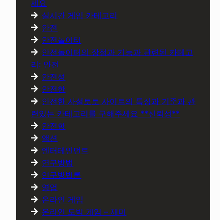
세요
실시간 게임 카테고리
안전
안전놀이터
안전놀이터의 장점과 기능과 관련된 카테고
리: 안전
안전성
안전한
안전한 사설토토 사이트의 특징과 기준과 관
련있는 카테고리를 구해주세요 **신뢰성**
안전함
액션
엔터테인먼트
연구방법
연구방법론
영업
온라인 게임
온라인 도박 게임 – 재미