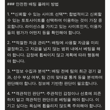
### 안전한 배팅 플레이 방법
1. **신뢰할 수 있는 사이트 선택**: 합법적이고 신뢰할
수 있는 토토사이트를 선택하여 이용하는 것이 가장 중
요합니다. 라이선스를 가지고 있는 사이트인지, 이용자
들의 평가가 어떤지 등을 확인해야 합니다.
2. **적절한 자금 관리**: 배팅에 사용할 자금을 미리
결정하고, 그 자금을 넘지 않는 범위 내에서 베팅을 해
야 합니다. 감정에 휩싸이지 않고 계획에 따라 행동해
야 합니다.
3. **정보 수집과 분석**: 배팅 전에 팀의 최근 경기 결
과, 선수 부상 여부, 팀 간의 맞대결 통계 등을 분석하여
판단해야 합니다. 정보에 기반한 판단이 필요합니다.
4. **객관적인 판단**: 주관적인 감정이나 선호에 의존
하지 말고 객관적인 판단으로 베팅을 해야 합니다. 이
기고 싶다는 욕심에 휩쓸리지 않도록 주의해야 합니다.