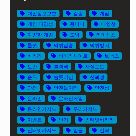
개인정보보호
검증
게임
게임 다양성
꽁머니
다양성
다양한 게임
도박
라이센스
룰렛
먹튀검증
먹튀방지
바카라
바카라사이트
보너스
보안
블랙잭
사설토토
순위
슬롯머신
신뢰성
안전
안전놀이터
안전성
온라인
온라인게임
온라인카지노
우리카지노
이벤트
인기
인터넷바카라
인터넷카지노
입금
전략