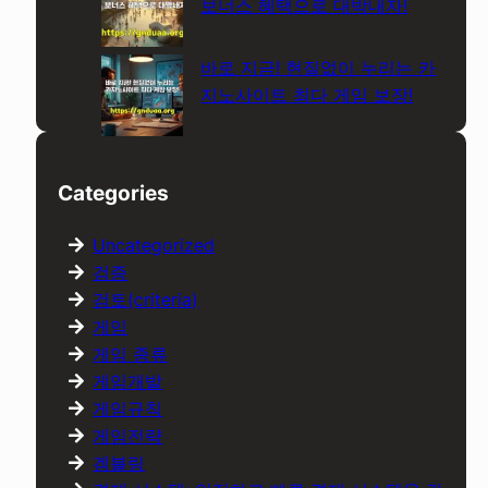
보너스 혜택으로 대박내자!
바로 지금! 현질없이 누리는 카
지노사이트 최다 게임 보장!
Categories
Uncategorized
검증
검토(criteria)
게임
게임 종류
게임개발
게임규칙
게임전략
겜블링