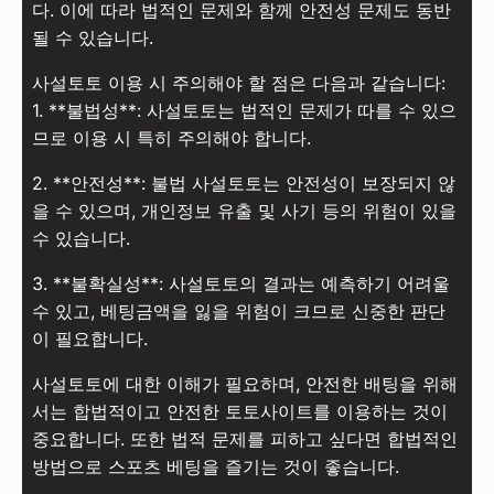
다. 이에 따라 법적인 문제와 함께 안전성 문제도 동반
될 수 있습니다.
사설토토 이용 시 주의해야 할 점은 다음과 같습니다:
1. **불법성**: 사설토토는 법적인 문제가 따를 수 있으
므로 이용 시 특히 주의해야 합니다.
2. **안전성**: 불법 사설토토는 안전성이 보장되지 않
을 수 있으며, 개인정보 유출 및 사기 등의 위험이 있을
수 있습니다.
3. **불확실성**: 사설토토의 결과는 예측하기 어려울
수 있고, 베팅금액을 잃을 위험이 크므로 신중한 판단
이 필요합니다.
사설토토에 대한 이해가 필요하며, 안전한 배팅을 위해
서는 합법적이고 안전한 토토사이트를 이용하는 것이
중요합니다. 또한 법적 문제를 피하고 싶다면 합법적인
방법으로 스포츠 베팅을 즐기는 것이 좋습니다.