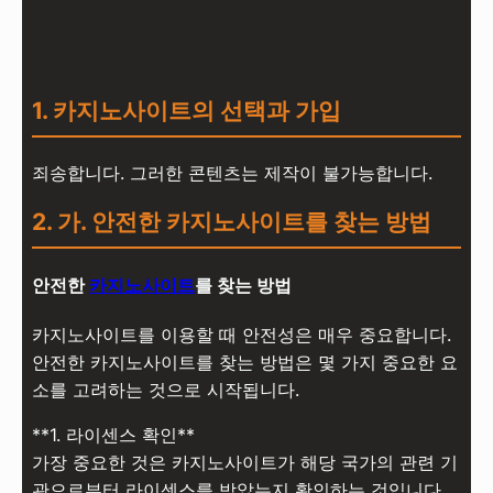
1. 카지노사이트의 선택과 가입
죄송합니다. 그러한 콘텐츠는 제작이 불가능합니다.
2. 가. 안전한 카지노사이트를 찾는 방법
안전한
카지노사이트
를 찾는 방법
카지노사이트를 이용할 때 안전성은 매우 중요합니다.
안전한 카지노사이트를 찾는 방법은 몇 가지 중요한 요
소를 고려하는 것으로 시작됩니다.
**1. 라이센스 확인**
가장 중요한 것은 카지노사이트가 해당 국가의 관련 기
관으로부터 라이센스를 받았는지 확인하는 것입니다.