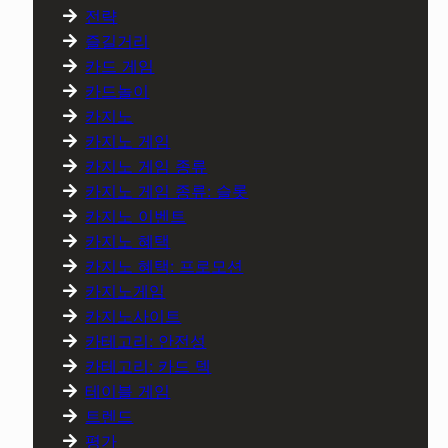
전략
즐길거리
카드 게임
카드놀이
카지노
카지노 게임
카지노 게임 종류
카지노 게임 종류: 슬롯
카지노 이벤트
카지노 혜택
카지노 혜택: 프로모션
카지노게임
카지노사이트
카테고리: 안전성
카테고리: 카드 덱
테이블 게임
트렌드
평가