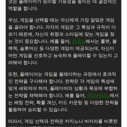
것은 플레이어가 승리할 가능성을 높이는 데 결정적인
역할을 합니다.
우선, 게임을 선택할 때는 자신에게 가장 알맞은 게임
을 골라야 합니다. 각각의 게임은 그 특성과 규칙이 다
르기 때문에, 자신의 취향과 스타일에 맞는 게임을 찾
는 것이 중요합니다. 예를 들어,
카지노
에서는 룰렛, 블
랙잭, 슬롯머신 등 다양한 게임이 제공되는데, 자신이
어떤 게임을 선호하고 능숙하게 플레이할 수 있는지 고
려해야 합니다.
또한, 플레이어는 게임을 플레이하는 과정에서 효과적
인 전략을 구사해야 합니다. 전략은 각 게임의 특성에
맞게 세워져야 하며, 플레이어의 상황과 목표에 부합하
는 전략을 채택해야 합니다. 예를 들어,
우리카지노
에서
는 베팅 전략, 확률 계산, 카드 카운팅 등 다양한 전략을
활용하여 승리할 수 있습니다.
따라서, 게임 선택과 전략은 카지노나 바카라를 비롯한