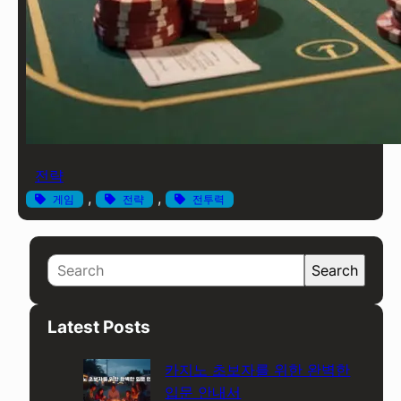
전략
, 
, 
게임
전략
전투력
S
Search
e
a
Latest Posts
r
c
카지노 초보자를 위한 완벽한
h
입문 안내서