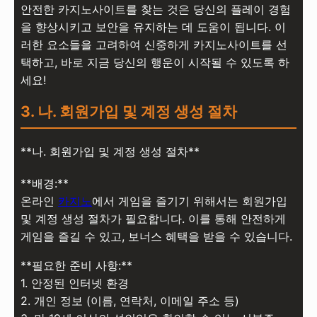
안전한 카지노사이트를 찾는 것은 당신의 플레이 경험
을 향상시키고 보안을 유지하는 데 도움이 됩니다. 이
러한 요소들을 고려하여 신중하게 카지노사이트를 선
택하고, 바로 지금 당신의 행운이 시작될 수 있도록 하
세요!
3. 나. 회원가입 및 계정 생성 절차
**나. 회원가입 및 계정 생성 절차**
**배경:**
온라인
카지노
에서 게임을 즐기기 위해서는 회원가입
및 계정 생성 절차가 필요합니다. 이를 통해 안전하게
게임을 즐길 수 있고, 보너스 혜택을 받을 수 있습니다.
**필요한 준비 사항:**
1. 안정된 인터넷 환경
2. 개인 정보 (이름, 연락처, 이메일 주소 등)