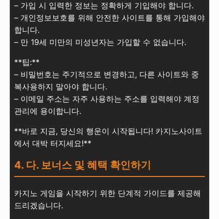
– 가입 시 입력한 정보는 정확하게 기입해야 합니다.
– 개인정보보호를 위해 안전한 사이트를 통해 가입해야
합니다.
– 만 19세 미만의 미성년자는 가입할 수 없습니다.
**팁:**
– 비밀번호는 주기적으로 변경하고, 다른 사이트와 중
복사용하지 말아야 합니다.
– 이메일 주소는 자주 사용하는 주소를 입력해야 계정
관리에 용이합니다.
**바로 지금, 당신의 행운이 시작됩니다! 카지노사이트
에서 대박 터지세요!**
4. 다. 보너스 및 혜택 확인하기
카지노 게임을 시작하기 위한 단계적 가이드를 제공해
드리겠습니다.