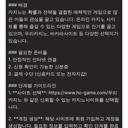
### 배경
카지노는 확률과 전략을 결합한 매력적인 게임으로 많
은 이들의 관심을 끌고 있습니다. 온라인 카지노 사이
트를 통해 즐길 수 있는 다양한 게임으로 인기를 끌고
있으며, 우리카지노, 바카라사이트 등 다양한 선택지가
있습니다.
### 필요한 준비물
1. 안정적인 인터넷 연결
2. 신원 확인이 가능한 신분증
3. 결제 수단 (신용카드 또는 전자지갑)
### 단계별 가이드라인
1. **사이트 선택**: https://www.ho-game.com/우리
카지노 와 같은 신뢰할 수 있는 카지노사이트를 선택합
니다.
2. **계정 생성**: 해당 사이트에 회원 가입하고 계정을
생성합니다. 필요한 정보를 입력하고 확인 단계를 완료