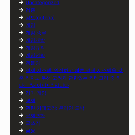
Uncategorized
검증
검토(criteria)
게임
게임 종류
게임개발
게임규칙
게임전략
겜블링
결제 시스템: 안전하고 빠른 결제 시스템을 갖
춘 카지노 우선 고려과 관련있는 카테고리 중 하
나는 "페이먼트" 입니다
경마 게임
경제
관련 카테고리: 온라인 도박
규제변화
글쓰기
금융