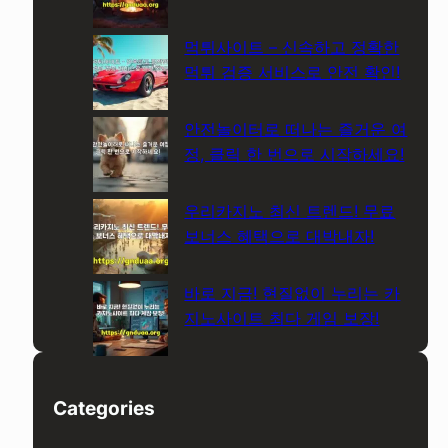
먹튀사이트 – 신속하고 정확한
먹튀 검증 서비스로 안전 확인!
안전놀이터로 떠나는 즐거운 여
정, 클릭 한 번으로 시작하세요!
우리카지노 최신 트렌드! 무료
보너스 혜택으로 대박내자!
바로 지금! 현질없이 누리는 카
지노사이트 최다 게임 보장!
Categories