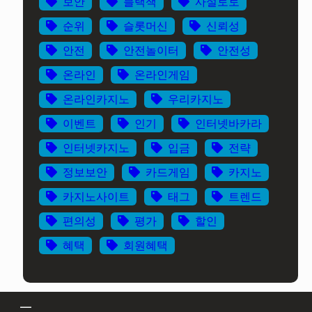
보안
블랙잭
사설토토
순위
슬롯머신
신뢰성
안전
안전놀이터
안전성
온라인
온라인게임
온라인카지노
우리카지노
이벤트
인기
인터넷바카라
인터넷카지노
입금
전략
정보보안
카드게임
카지노
카지노사이트
태그
트렌드
편의성
평가
할인
혜택
회원혜택