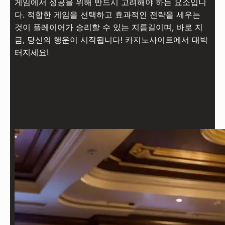
게임에서 성공을 위해 반드시 고려해야 하는 요소입니
다. 적합한 게임을 선택하고 효과적인 전략을 세우는
것이 플레이어가 승리할 수 있는 지름길이며, 바로 지
금, 당신의 행운이 시작됩니다! 카지노사이트에서 대박
터지세요!