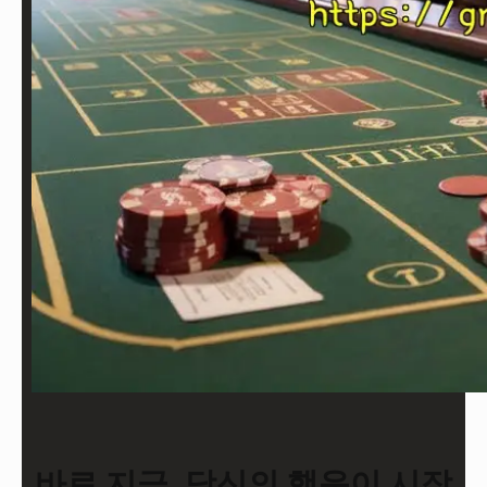
바로 지금, 당신의 행운이 시작