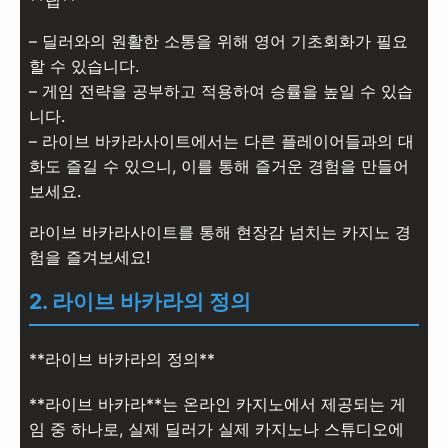
**팁**
– 딜러와의 원활한 소통을 위해 영어 기초회화가 필요
할 수 있습니다.
– 게임 전략을 공부하고 적용하여 승률을 높일 수 있습
니다.
– 라이브 바카라사이트에서는 다른 플레이어들과의 대
화도 즐길 수 있으니, 이를 통해 즐거운 경험을 만들어
보세요.
라이브 바카라사이트를 통해 현장감 넘치는 카지노 경
험을 즐겨보세요!
2. 라이브 바카라의 정의
**라이브 바카라의 정의**
**라이브 바카라**는 온라인 카지노에서 제공되는 게
임 중 하나로, 실제 딜러가 실제 카지노나 스튜디오에