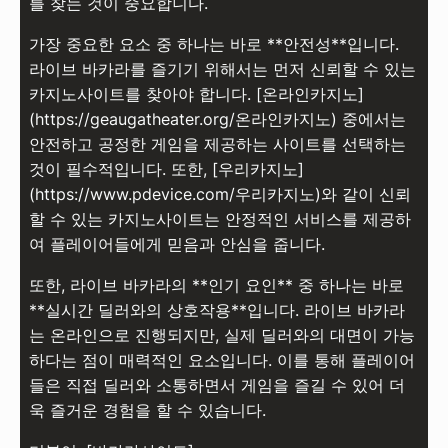
를 찾는 것이 중요합니다.
가장 중요한 요소 중 하나는 바로 **안전성**입니다.
라이브 바카라를 즐기기 위해서는 먼저 신뢰할 수 있는
카지노사이트를 찾아야 합니다. [온라인카지노]
(https://geaugatheater.org/온라인카지노) 중에서는
안전하고 공정한 게임을 제공하는 사이트를 선택하는
것이 필수적입니다. 또한, [우리카지노]
(https://www.pdevice.com/우리카지노)와 같이 신뢰
할 수 있는 카지노사이트는 안정적인 서비스를 제공하
여 플레이어들에게 믿음과 안심을 줍니다.
또한, 라이브 바카라의 **인기 요인** 중 하나는 바로
**실시간 딜러와의 상호작용**입니다. 라이브 바카라
는 온라인으로 진행되지만, 실제 딜러와의 대면이 가능
하다는 점이 매력적인 요소입니다. 이를 통해 플레이어
들은 직접 딜러와 소통하면서 게임을 즐길 수 있어 더
욱 즐거운 경험을 할 수 있습니다.