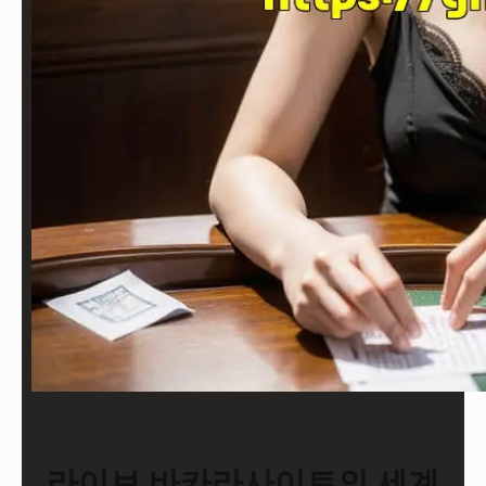
라이브 바카라사이트의 세계