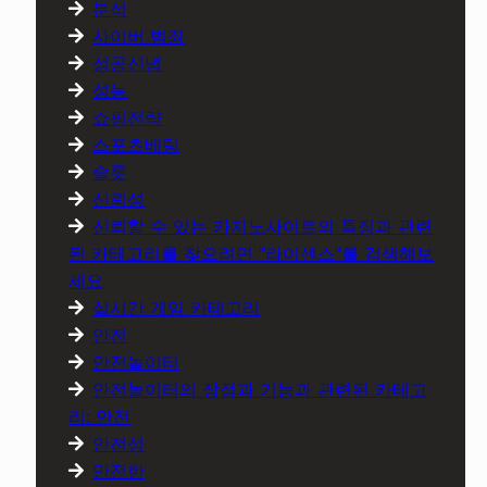
분석
사이버 범죄
성공신념
성능
쇼핑전략
스포츠베팅
슬롯
신뢰성
신뢰할 수 있는 카지노사이트의 특징과 관련
된 카테고리를 찾으려면 "라이센스"를 검색해보
세요
실시간 게임 카테고리
안전
안전놀이터
안전놀이터의 장점과 기능과 관련된 카테고
리: 안전
안전성
안전한