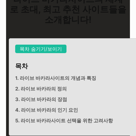
로 초대, 최고 추천 사이트들을
소개합니다!
목차 숨기기/보이기
목차
1. 라이브 바카라사이트의 개념과 특징
2. 라이브 바카라의 정의
3. 라이브 바카라의 장점
4. 라이브 바카라의 인기 요인
5. 라이브 바카라사이트 선택을 위한 고려사항