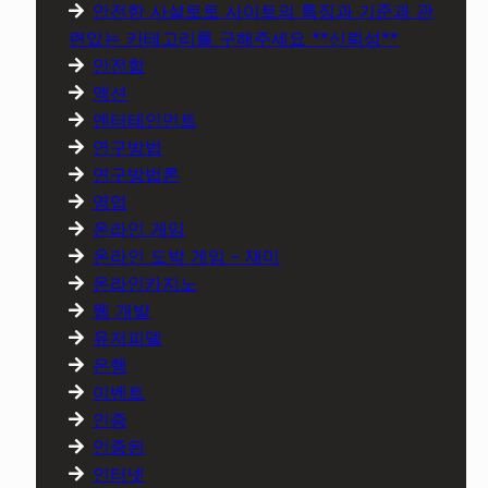
안전한 사설토토 사이트의 특징과 기준과 관
련있는 카테고리를 구해주세요 **신뢰성**
안전함
액션
엔터테인먼트
연구방법
연구방법론
영업
온라인 게임
온라인 도박 게임 – 재미
온라인카지노
웹 개발
유저피델
은행
이벤트
인증
인증된
인터넷