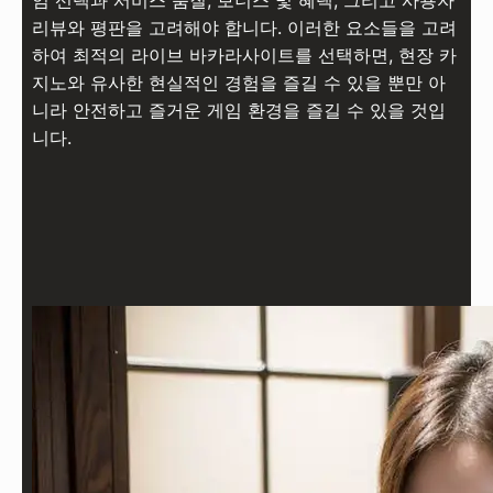
임 선택과 서비스 품질, 보너스 및 혜택, 그리고 사용자
리뷰와 평판을 고려해야 합니다. 이러한 요소들을 고려
하여 최적의 라이브 바카라사이트를 선택하면, 현장 카
지노와 유사한 현실적인 경험을 즐길 수 있을 뿐만 아
니라 안전하고 즐거운 게임 환경을 즐길 수 있을 것입
니다.