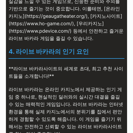
실감을 느낄 수 있는 게임으로, 신중한 준비와 주의를
기반으로 즐기는 것이 중요합니다. 이를테면, [온라인
카지노](https://geaugatheater.org/), [카지노사이트]
(https://www.ho-game.com/), [우리카지노]
(https://www.pdevice.com/) 등에서 안전하고 즐거운
라이브 바카라 게임을 즐길 수 있습니다.
4. 라이브 바카라의 인기 요인
**라이브 바카라사이트의 세계로 초대, 최고 추천 사이
트들을 소개합니다!**
라이브 바카라는 온라인 카지노에서 제공하는 인기 게
임 중 하나로, 현실적인 딜러와의 실시간 대결을 즐길
수 있는 매력적인 게임입니다. 라이브 바카라는 인터넷
환경을 통해 실제 카지노에서의 분위기를 집에서 편안
하게 경험할 수 있도록 해줍니다. 이 게임을 즐기기 위
해서는 안전하고 신뢰할 수 있는 라이브 바카라사이트