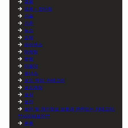
금융
금융 – 장단점
기술
기준
뉴스
도박
라이센스
마케팅
문학
미필더
보너스
보드 게임: 카테고리
보드게임
보상
보안
보안 및 개인정보 보호과 관련있는 카테고리:
**사이버보안**
분류