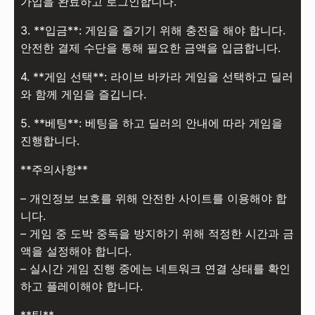
가입을 완료하고 로그인합니다.
3. **입금**: 게임을 즐기기 위해 충전을 해야 합니다.
안전한 결제 수단을 통해 필요한 금액을 입금합니다.
4. **게임 선택**: 라이브 바카라 게임을 선택하고 딜러
와 함께 게임을 즐깁니다.
5. **베팅**: 베팅을 하고 딜러의 안내에 따라 게임을
진행합니다.
**주의사항**
– 개인정보 보호를 위해 안전한 사이트를 이용해야 합
니다.
– 게임 중 도박 중독을 방지하기 위해 적정한 시간과 금
액을 설정해야 합니다.
– 실시간 게임 진행 중에는 네트워크 연결 상태를 확인
하고 플레이해야 합니다.