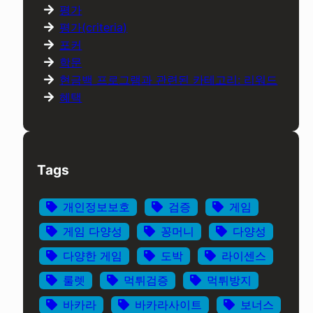
평가
평가(criteria)
포커
학문
현금백 프로그램과 관련된 카테고리: 리워드
혜택
Tags
개인정보보호
검증
게임
게임 다양성
꽁머니
다양성
다양한 게임
도박
라이센스
룰렛
먹튀검증
먹튀방지
바카라
바카라사이트
보너스