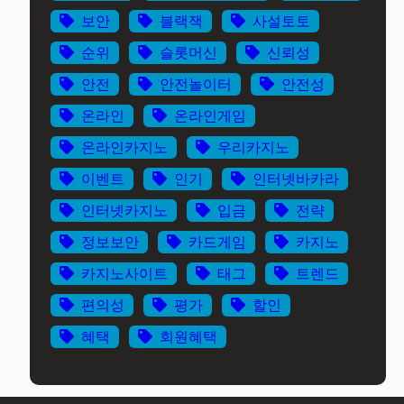
보안
블랙잭
사설토토
순위
슬롯머신
신뢰성
안전
안전놀이터
안전성
온라인
온라인게임
온라인카지노
우리카지노
이벤트
인기
인터넷바카라
인터넷카지노
입금
전략
정보보안
카드게임
카지노
카지노사이트
태그
트렌드
편의성
평가
할인
혜택
회원혜택